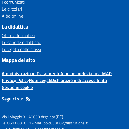
I comunicati
Le circolari
Albo online
La didattica
Offerta formativa
Le schede didattiche
I progetti delle classi
Mappa del sito
Amministrazione Trasparente
Albo online
Invia una MAD
Privacy Policy
Note Legali
Dichiarazioni di accessibilità
Gestione cookie
Seguici su:
Via I Maggio 8
-
40050 Argelato (BO)
Tel 051 6630611
- Mail:
boic833002@istruzione.it
- PEC:
boic833002@pec.istruzione.it