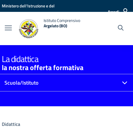
Vai ai contenuti
Vai al menu di navigazione
Vai al footer
Ministero dell'Istruzione e del
Accedi
Merito
Istituto Comprensivo
Argelato (BO)
La didattica
la nostra offerta formativa
Scuola/Istituto
Didattica