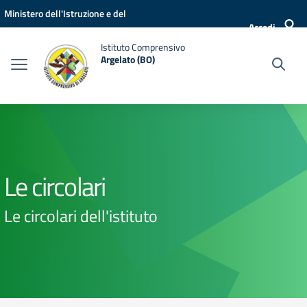
Vai ai contenuti
Vai al menu di navigazione
Vai al footer
Ministero dell'Istruzione e del
Accedi
Merito
Istituto Comprensivo
Argelato (BO)
Le circolari
Le circolari dell'istituto