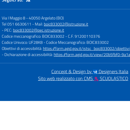
Via I Maggio 8
-
40050 Argelato (BO)
Tel 051 6630611
- Mail:
boic833002@istruzione.it
- PEC:
boic833002@pec.istruzione.it
Codice meccanografico: BOIC833002
- C.F. 91200110376
Codice Univoco: UF28K8
- Codice Meccanografico: BOIC833002
Obiettivi di accessibilità:
https://form.agid.gov.it/istsc_boic833002/obiettivi
- Dichiarazione di accessibilità:
https://form.agid.gov.it/view/20b5fbf0-9
Concept & Design by
Designers Italia
Sito web realizzato con CMS
SCUOLASTICO