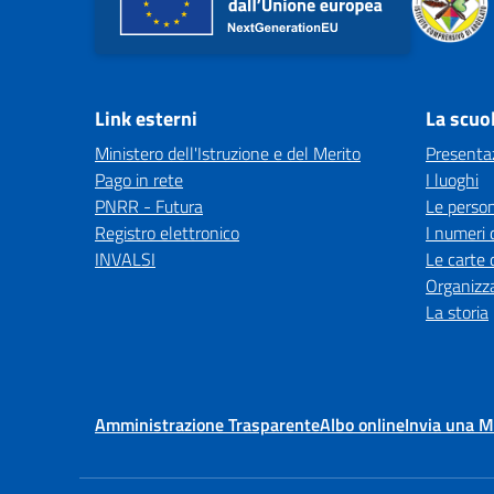
Link esterni
La scuo
Ministero dell'Istruzione e del Merito
Presenta
Pago in rete
I luoghi
PNRR - Futura
Le perso
Registro elettronico
I numeri 
INVALSI
Le carte 
Organizz
La storia
Amministrazione Trasparente
Albo online
Invia una 