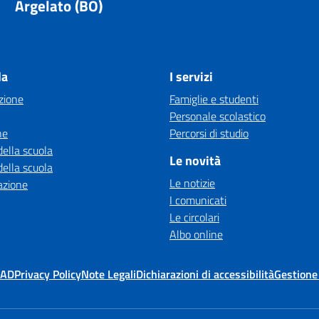
Argelato (BO)
la
I servizi
zione
Famiglie e studenti
Personale scolastico
ne
Percorsi di studio
della scuola
Le novità
della scuola
Le notizie
azione
I comunicati
Le circolari
Albo online
MAD
Privacy Policy
Note Legali
Dichiarazioni di accessibilità
Gestione