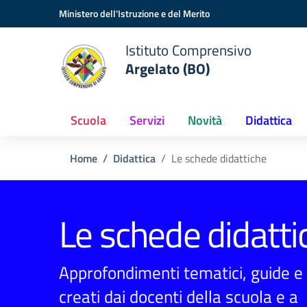
Vai ai contenuti
Vai al menu di navigazione
Vai al footer
Ministero dell'Istruzione e del Merito
Istituto Comprensivo
Argelato (BO)
Scuola
Servizi
Novità
Didattica
Home
Didattica
Le schede didattiche
Le schede didatti
Approfondimenti tematici, guide e 
creati dai docenti della scuola e a