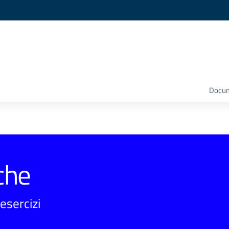
Docume
che
esercizi