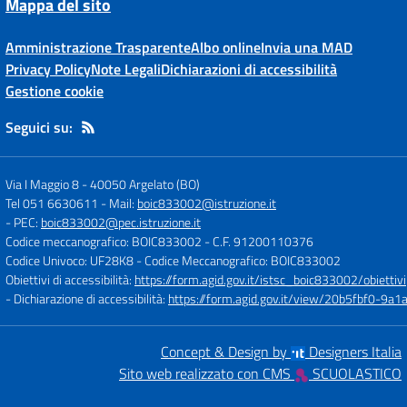
Mappa del sito
Amministrazione Trasparente
Albo online
Invia una MAD
Privacy Policy
Note Legali
Dichiarazioni di accessibilità
Gestione cookie
Seguici su:
Via I Maggio 8
-
40050 Argelato (BO)
Tel 051 6630611
- Mail:
boic833002@istruzione.it
- PEC:
boic833002@pec.istruzione.it
Codice meccanografico: BOIC833002
- C.F. 91200110376
Codice Univoco: UF28K8
- Codice Meccanografico: BOIC833002
Obiettivi di accessibilità:
https://form.agid.gov.it/istsc_boic833002/obiettivi
- Dichiarazione di accessibilità:
https://form.agid.gov.it/view/20b5fbf0-9
Concept & Design by
Designers Italia
Sito web realizzato con CMS
SCUOLASTICO