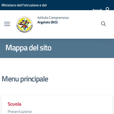
Vai ai contenuti
Vai al menu di navigazione
Vai al footer
Ministero dell'Istruzione e del
Accedi
Merito
Istituto Comprensivo
Argelato (BO)
Mappa del sito
Menu principale
Scuola
Presentazione