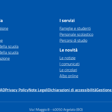
la
I servizi
zione
Famiglie e studenti
Personale scolastico
ne
Percorsi di studio
della scuola
Le novità
della scuola
Le notizie
azione
I comunicati
Le circolari
Albo online
MAD
Privacy Policy
Note Legali
Dichiarazioni di accessibilità
Gestione
Via I Maggio 8
-
40050 Argelato (BO)