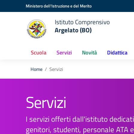
Vai ai contenuti
Vai al menu di navigazione
Vai al footer
Ministero dell'Istruzione e del Merito
Istituto Comprensivo
Argelato (BO)
Scuola
Servizi
Novità
Didattica
Home
Servizi
Servizi
I servizi offerti dall'istituto dedicati
genitori, studenti, personale ATA 