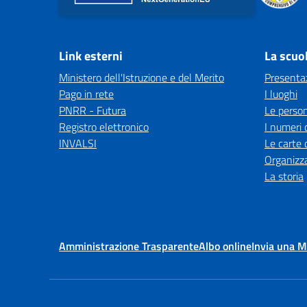
Link esterni
La scuo
Ministero dell'Istruzione e del Merito
Presenta
Pago in rete
I luoghi
PNRR - Futura
Le perso
Registro elettronico
I numeri 
INVALSI
Le carte 
Organizz
La storia
Amministrazione Trasparente
Albo online
Invia una 