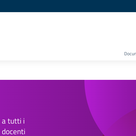
Docume
 a tutti i
e docenti