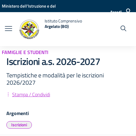
Vai ai contenuti
Vai al menu di navigazione
Vai al footer
Ministero dell'Istruzione e del
Accedi
Merito
Istituto Comprensivo
Argelato (BO)
FAMIGLIE E STUDENTI
Iscrizioni a.s. 2026-2027
Tempistiche e modalità per le iscrizioni
2026/2027
Stampa / Condividi
Argomenti
Iscrizioni