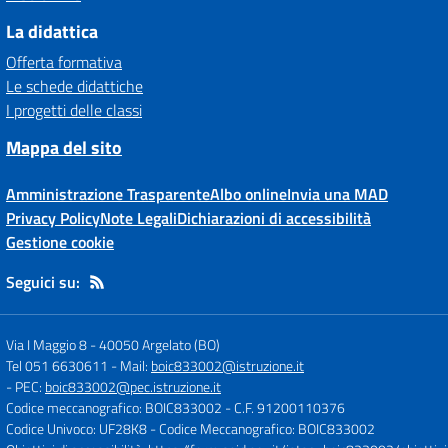
La didattica
Offerta formativa
Le schede didattiche
I progetti delle classi
Mappa del sito
Amministrazione Trasparente
Albo online
Invia una MAD
Privacy Policy
Note Legali
Dichiarazioni di accessibilità
Gestione cookie
Seguici su:
Via I Maggio 8
-
40050 Argelato (BO)
Tel 051 6630611
- Mail:
boic833002@istruzione.it
- PEC:
boic833002@pec.istruzione.it
Codice meccanografico: BOIC833002
- C.F. 91200110376
Codice Univoco: UF28K8
- Codice Meccanografico: BOIC833002