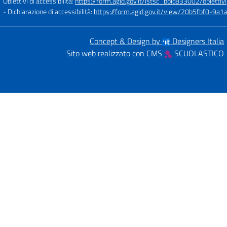
Obiettivi di accessibilità:
https://form.agid.gov.it/istsc_boic833002/obiettivi
- Dichiarazione di accessibilità:
https://form.agid.gov.it/view/20b5fbf0-9
Concept & Design by
Designers Italia
Sito web realizzato con CMS
SCUOLASTICO