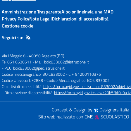
Amministrazione Trasparente
Albo online
Invia una MAD
Privacy Policy
Note Legali
Dichiarazioni di accessibilità
Gestione cookie
Seguici su:
Via I Maggio 8
-
40050 Argelato (BO)
Tel 051 6630611
- Mail:
boic833002@istruzione.it
- PEC:
boic833002@pec.istruzione.it
Codice meccanografico: BOIC833002
- C.F. 91200110376
Codice Univoco: UF28K8
- Codice Meccanografico: BOIC833002
Obiettivi di accessibilità:
https://form.agid.gov.it/istsc_boic833002/obiettivi
- Dichiarazione di accessibilità:
https://form.agid.gov.it/view/20b5fbf0-9
Concept & Design by
Designers Italia
Sito web realizzato con CMS
SCUOLASTICO