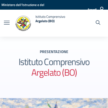
Vai ai contenuti
Vai al menu di navigazione
Vai al footer
Ministero dell'Istruzione e del
Accedi
Merito
Istituto Comprensivo
Argelato (BO)
PRESENTAZIONE
Istituto Comprensivo
Argelato (BO)