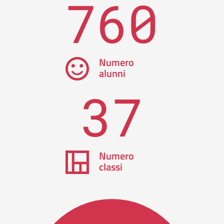
760
Numero
alunni
37
Numero
classi