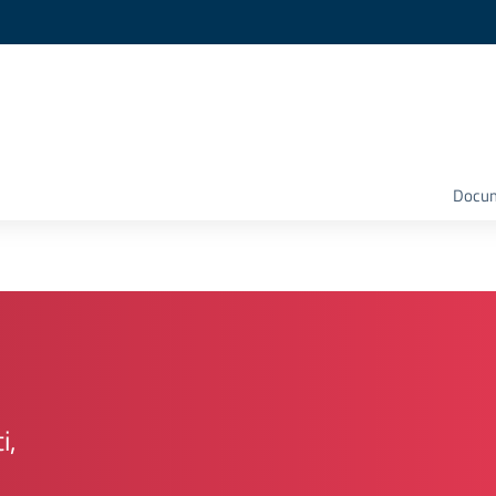
Docume
i,