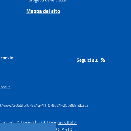
Mappa del sito
 cookie
Seguici su:
one.it
ov.it/view/20b5fbf0-9a1a-11f0-9d21-25b868fdb2c3
Concept & Design by
Designers Italia
eb realizzato con CMS
SCUOLASTICO