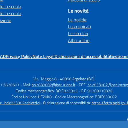
della scuola
Le novità
della scuola
Le notizie
azione
I comunicati
Le circolari
Albo online
MAD
Privacy Policy
Note Legali
Dichiarazioni di accessibilità
Gestione
Via I Maggio 8
-
40050 Argelato (BO)
51 6630611
- Mail:
boic833002@istruzione.it
- PEC:
boic833002@pec.istruzi
Codice meccanografico: BOIC833002
- C.F. 91200110376
Codice Univoco: UF28K8
- Codice Meccanografico: BOIC833002
tsc_boic833002/obiettivi
- Dichiarazione di accessibilità:
https://form.agid.g
Sito w