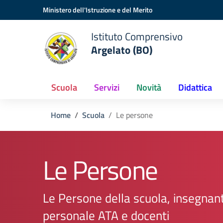
Vai ai contenuti
Vai al menu di navigazione
Vai al footer
Ministero dell'Istruzione e del Merito
Istituto Comprensivo
Argelato (BO)
Scuola
Servizi
Novità
Didattica
Home
Scuola
Le persone
Le Persone
Le Persone della scuola, insegnant
personale ATA e docenti