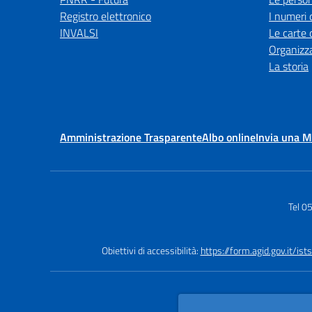
Registro elettronico
I numeri 
INVALSI
Le carte 
Organizz
La storia
Amministrazione Trasparente
Albo online
Invia una 
Tel 0
Obiettivi di accessibilità:
https://form.agid.gov.it/is