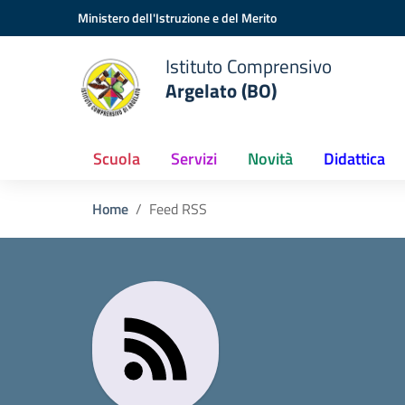
Vai ai contenuti
Vai al menu di navigazione
Vai al footer
Ministero dell'Istruzione e del Merito
Istituto Comprensivo
Argelato (BO)
Scuola
Servizi
Novità
Didattica
Home
Feed RSS