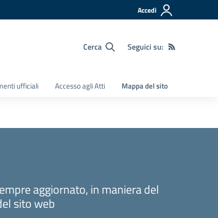
Accedi
Cerca
Seguici su:
nti ufficiali
Accesso agli Atti
Mappa del sito
sempre aggiornato, in maniera del
del sito web