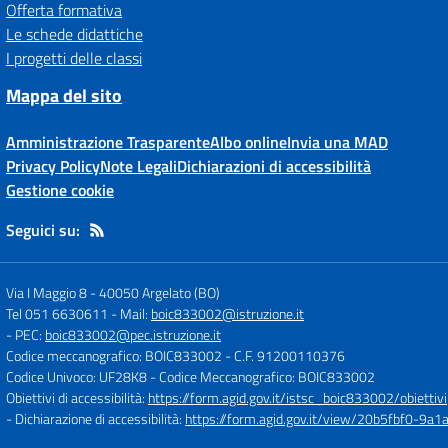
Offerta formativa
Le schede didattiche
I progetti delle classi
Mappa del sito
Amministrazione Trasparente
Albo online
Invia una MAD
Privacy Policy
Note Legali
Dichiarazioni di accessibilità
Gestione cookie
Seguici su:
Via I Maggio 8
-
40050 Argelato (BO)
Tel 051 6630611
- Mail:
boic833002@istruzione.it
- PEC:
boic833002@pec.istruzione.it
Codice meccanografico: BOIC833002
- C.F. 91200110376
Codice Univoco: UF28K8
- Codice Meccanografico: BOIC833002
Obiettivi di accessibilità:
https://form.agid.gov.it/istsc_boic833002/obiettivi
- Dichiarazione di accessibilità:
https://form.agid.gov.it/view/20b5fbf0-9