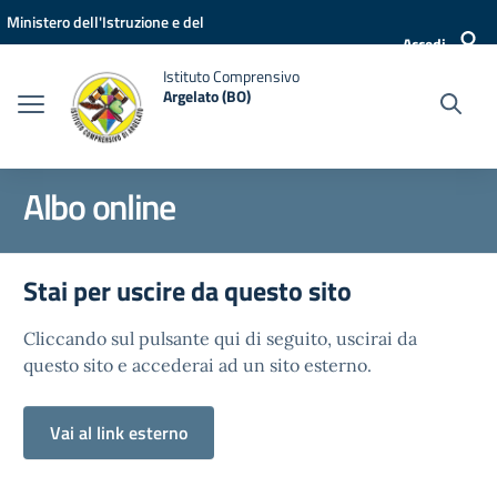
Vai ai contenuti
Vai al menu di navigazione
Vai al footer
Ministero dell'Istruzione e del
Accedi
Merito
Istituto Comprensivo
Argelato (BO)
Albo online
Stai per uscire da questo sito
Cliccando sul pulsante qui di seguito, uscirai da
questo sito e accederai ad un sito esterno.
Vai al link esterno