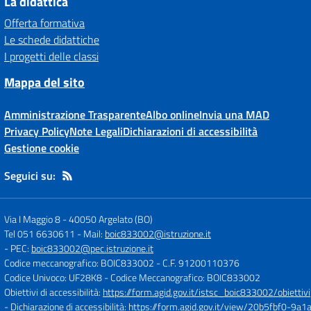
La didattica
Offerta formativa
Le schede didattiche
I progetti delle classi
Mappa del sito
Amministrazione Trasparente
Albo online
Invia una MAD
Privacy Policy
Note Legali
Dichiarazioni di accessibilità
Gestione cookie
Seguici su:
Via I Maggio 8
-
40050 Argelato (BO)
Tel 051 6630611
- Mail:
boic833002@istruzione.it
- PEC:
boic833002@pec.istruzione.it
Codice meccanografico: BOIC833002
- C.F. 91200110376
Codice Univoco: UF28K8
- Codice Meccanografico: BOIC833002
Obiettivi di accessibilità:
https://form.agid.gov.it/istsc_boic833002/obiettivi
- Dichiarazione di accessibilità:
https://form.agid.gov.it/view/20b5fbf0-9