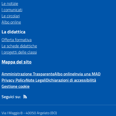
Le notizie
I comunicati
Le circolari
Albo online
La didattica
Offerta formativa
Le schede didattiche
I progetti delle classi
Mappa del sito
Amministrazione Trasparente
Albo online
Invia una MAD
Privacy Policy
Note Legali
Dichiarazioni di accessibilità
Gestione cookie
Seguici su:
Via I Maggio 8
-
40050 Argelato (BO)