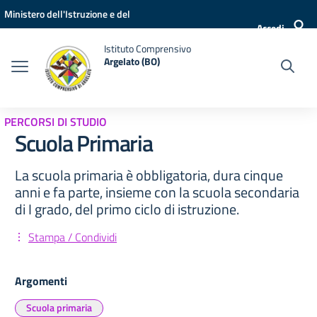
Vai ai contenuti
Vai al menu di navigazione
Vai al footer
Ministero dell'Istruzione e del
Accedi
Merito
Istituto Comprensivo
Argelato (BO)
PERCORSI DI STUDIO
Scuola Primaria
La scuola primaria è obbligatoria, dura cinque
anni e fa parte, insieme con la scuola secondaria
di I grado, del primo ciclo di istruzione.
Stampa / Condividi
Argomenti
Scuola primaria