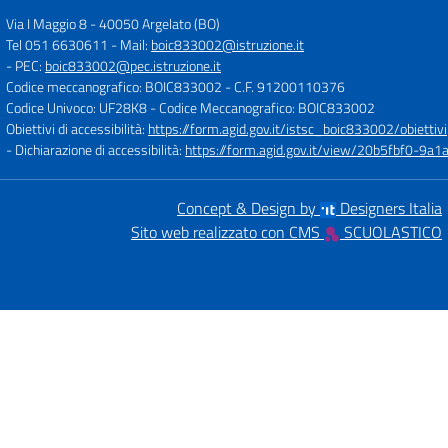
Via I Maggio 8
-
40050 Argelato (BO)
Tel 051 6630611
- Mail:
boic833002@istruzione.it
- PEC:
boic833002@pec.istruzione.it
Codice meccanografico: BOIC833002
- C.F. 91200110376
Codice Univoco: UF28K8
- Codice Meccanografico: BOIC833002
Obiettivi di accessibilità:
https://form.agid.gov.it/istsc_boic833002/obiettivi
- Dichiarazione di accessibilità:
https://form.agid.gov.it/view/20b5fbf0-9
Concept & Design by
Designers Italia
Sito web realizzato con CMS
SCUOLASTICO