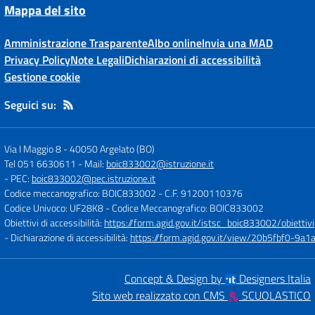
Mappa del sito
Amministrazione Trasparente
Albo online
Invia una MAD
Privacy Policy
Note Legali
Dichiarazioni di accessibilità
Gestione cookie
Seguici su:
Via I Maggio 8
-
40050 Argelato (BO)
Tel 051 6630611
- Mail:
boic833002@istruzione.it
- PEC:
boic833002@pec.istruzione.it
Codice meccanografico: BOIC833002
- C.F. 91200110376
Codice Univoco: UF28K8
- Codice Meccanografico: BOIC833002
Obiettivi di accessibilità:
https://form.agid.gov.it/istsc_boic833002/obiettivi
- Dichiarazione di accessibilità:
https://form.agid.gov.it/view/20b5fbf0-9
Concept & Design by
Designers Italia
Sito web realizzato con CMS
SCUOLASTICO