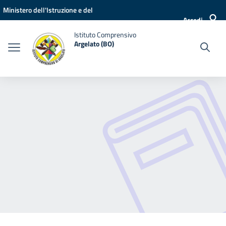
Vai ai contenuti
Vai al menu di navigazione
Vai al footer
Ministero dell'Istruzione e del
Accedi
Merito
Istituto Comprensivo
Argelato (BO)