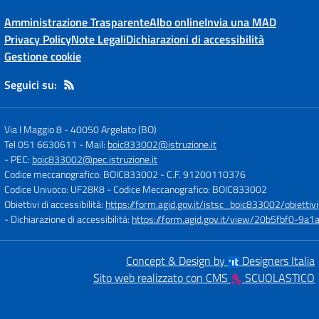
Amministrazione Trasparente
Albo online
Invia una MAD
Privacy Policy
Note Legali
Dichiarazioni di accessibilità
Gestione cookie
Seguici su:
Via I Maggio 8
-
40050 Argelato (BO)
Tel 051 6630611
- Mail:
boic833002@istruzione.it
- PEC:
boic833002@pec.istruzione.it
Codice meccanografico: BOIC833002
- C.F. 91200110376
Codice Univoco: UF28K8
- Codice Meccanografico: BOIC833002
Obiettivi di accessibilità:
https://form.agid.gov.it/istsc_boic833002/obiettivi
- Dichiarazione di accessibilità:
https://form.agid.gov.it/view/20b5fbf0-9
Concept & Design by
Designers Italia
Sito web realizzato con CMS
SCUOLASTICO