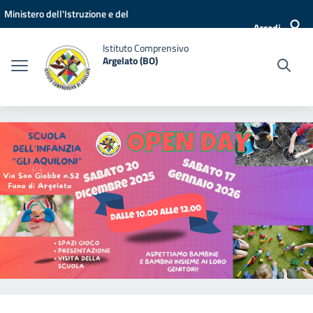
Vai ai contenuti
Vai al menu di navigazione
Vai al footer
Ministero dell'Istruzione e del
Accedi
Merito
Istituto Comprensivo
Argelato (BO)